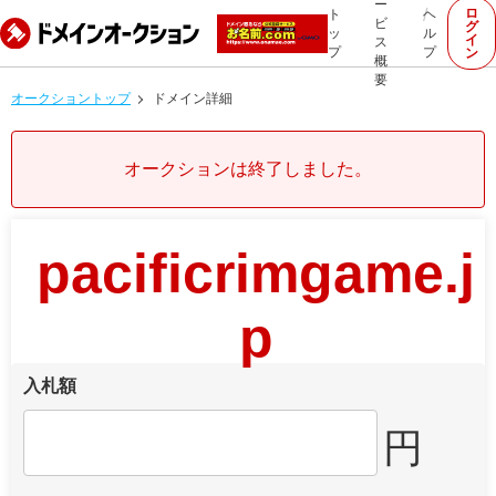
ー
ロ
ト
ヘ
ビ
グ
ッ
ル
イ
ス
プ
プ
ン
概
要
オークショントップ
ドメイン詳細
オークションは終了しました。
pacificrimgame.j
p
入札額
円