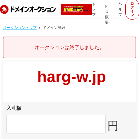
ー
ロ
ト
ヘ
ビ
グ
ッ
ル
イ
ス
プ
プ
ン
概
要
オークショントップ
ドメイン詳細
オークションは終了しました。
harg-w.jp
入札額
円