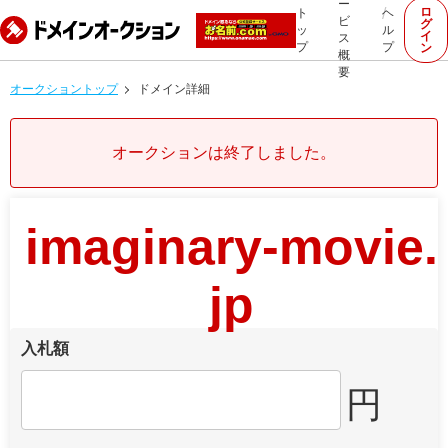
ー
ロ
ト
ヘ
ビ
グ
ッ
ル
イ
ス
プ
プ
ン
概
要
オークショントップ
ドメイン詳細
オークションは終了しました。
imaginary-movie.
jp
入札額
円