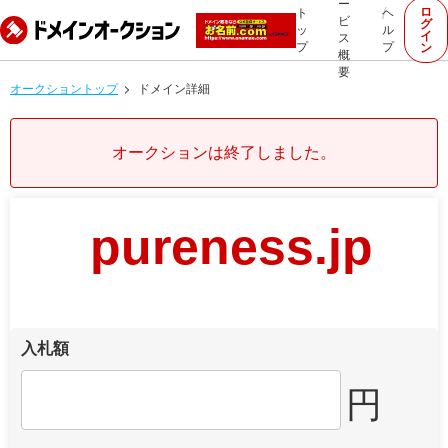
ー
ロ
ト
ヘ
ビ
グ
ッ
ル
イ
ス
プ
プ
ン
概
要
オークショントップ
ドメイン詳細
オークションは終了しました。
pureness.jp
入札額
円