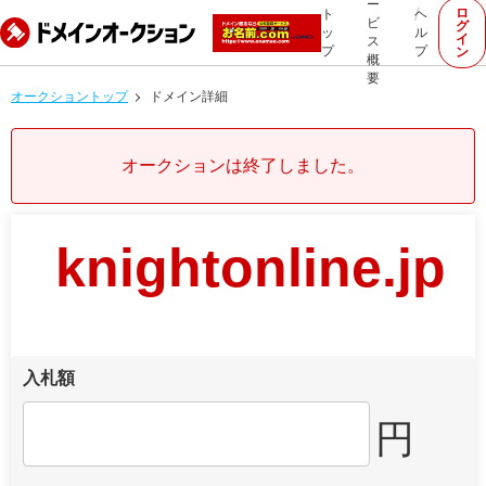
ー
ロ
ト
ヘ
ビ
グ
ッ
ル
イ
ス
プ
プ
ン
概
要
オークショントップ
ドメイン詳細
オークションは終了しました。
knightonline.jp
入札額
円