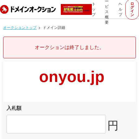
ー
ロ
ト
ヘ
ビ
グ
ッ
ル
イ
ス
プ
プ
ン
概
要
オークショントップ
ドメイン詳細
オークションは終了しました。
onyou.jp
入札額
円