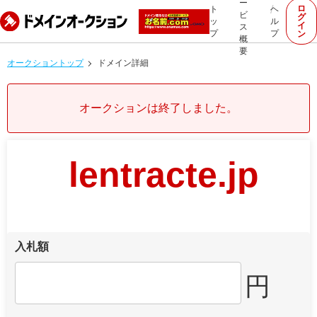
ー
ロ
ト
ヘ
ビ
グ
ッ
ル
イ
ス
プ
プ
ン
概
要
オークショントップ
ドメイン詳細
オークションは終了しました。
lentracte.jp
入札額
円