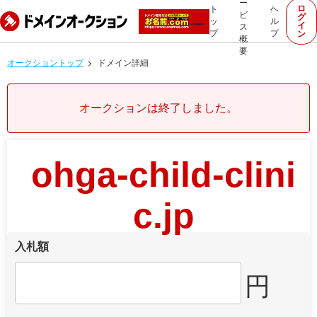
ー
ロ
ト
ヘ
ビ
グ
ッ
ル
イ
ス
プ
プ
ン
概
要
オークショントップ
ドメイン詳細
オークションは終了しました。
ohga-child-clini
c.jp
入札額
円