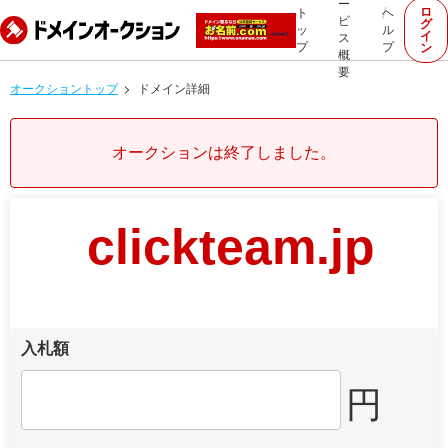
ー
ロ
ト
ヘ
ビ
グ
ッ
ル
イ
ス
プ
プ
ン
概
要
オークショントップ
ドメイン詳細
オークションは終了しました。
clickteam.jp
入札額
円