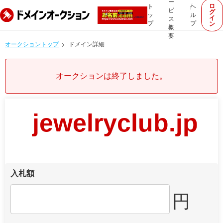
ー
ロ
ト
ヘ
ビ
グ
ッ
ル
イ
ス
プ
プ
ン
概
要
オークショントップ
ドメイン詳細
オークションは終了しました。
jewelryclub.jp
入札額
円