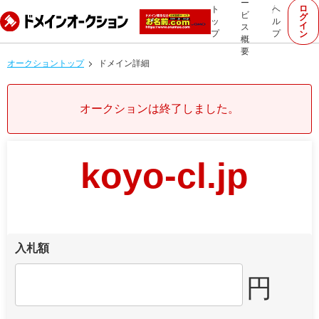
ー
ロ
ト
ヘ
ビ
グ
ッ
ル
イ
ス
プ
プ
ン
概
要
オークショントップ
ドメイン詳細
オークションは終了しました。
koyo-cl.jp
入札額
円