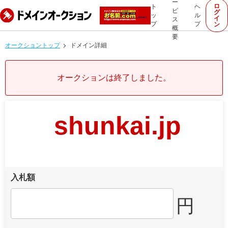
ー
ロ
ト
ヘ
ビ
グ
ッ
ル
イ
ス
プ
プ
ン
概
要
オークショントップ
ドメイン詳細
オークションは終了しました。
shunkai.jp
入札額
円