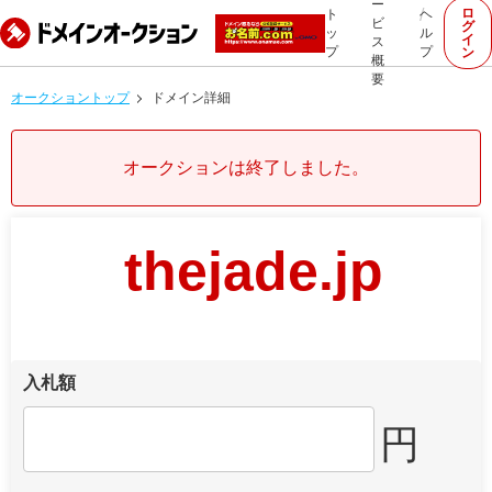
ー
ロ
ト
ヘ
ビ
グ
ッ
ル
イ
ス
プ
プ
ン
概
要
オークショントップ
ドメイン詳細
オークションは終了しました。
thejade.jp
入札額
円