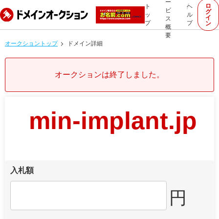
ー
ロ
ト
ヘ
ビ
グ
ッ
ル
イ
ス
プ
プ
ン
概
要
オークショントップ
ドメイン詳細
オークションは終了しました。
min-implant.jp
入札額
円