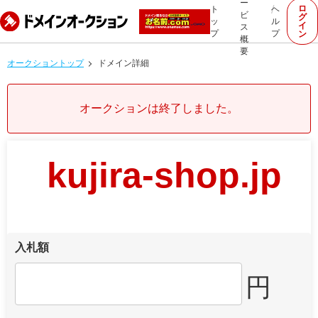
ー
ロ
ト
ヘ
ビ
グ
ッ
ル
イ
ス
プ
プ
ン
概
要
オークショントップ
ドメイン詳細
オークションは終了しました。
kujira-shop.jp
入札額
円