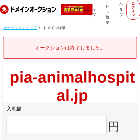
ー
ロ
ト
ヘ
ビ
グ
ッ
ル
イ
ス
プ
プ
ン
概
要
オークショントップ
ドメイン詳細
オークションは終了しました。
pia-animalhospit
al.jp
入札額
円