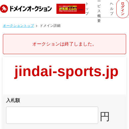
ー
ロ
ト
ヘ
ビ
グ
ッ
ル
イ
ス
プ
プ
ン
概
要
オークショントップ
ドメイン詳細
オークションは終了しました。
jindai-sports.jp
入札額
円