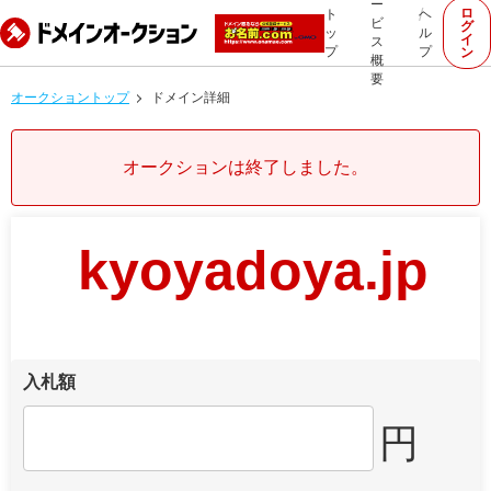
ー
ロ
ト
ヘ
ビ
グ
ッ
ル
イ
ス
プ
プ
ン
概
要
オークショントップ
ドメイン詳細
オークションは終了しました。
kyoyadoya.jp
入札額
円