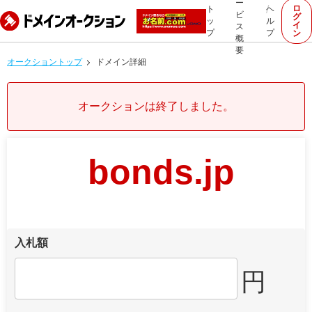
ー
ロ
ト
ヘ
ビ
グ
ッ
ル
イ
ス
プ
プ
ン
概
要
オークショントップ
ドメイン詳細
オークションは終了しました。
bonds.jp
入札額
円