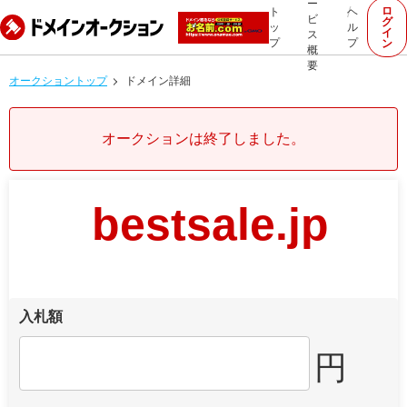
ー
ロ
ト
ヘ
ビ
グ
ッ
ル
イ
ス
プ
プ
ン
概
要
オークショントップ
ドメイン詳細
オークションは終了しました。
bestsale.jp
入札額
円