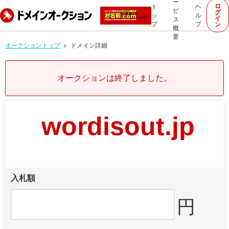
ー
ロ
ト
ヘ
ビ
グ
ッ
ル
イ
ス
プ
プ
ン
概
要
オークショントップ
ドメイン詳細
オークションは終了しました。
wordisout.jp
入札額
円