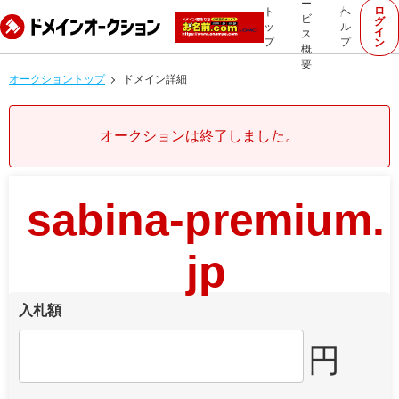
ー
ロ
ト
ヘ
ビ
グ
ッ
ル
イ
ス
プ
プ
ン
概
要
オークショントップ
ドメイン詳細
オークションは終了しました。
sabina-premium.
jp
入札額
円