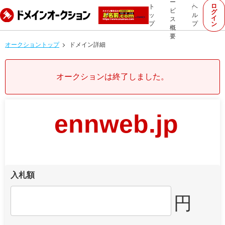
ー
ロ
ト
ヘ
ビ
グ
ッ
ル
イ
ス
プ
プ
ン
概
要
オークショントップ
ドメイン詳細
オークションは終了しました。
ennweb.jp
入札額
円