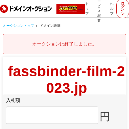
ー
ロ
ト
ヘ
ビ
グ
ッ
ル
イ
ス
プ
プ
ン
概
要
オークショントップ
ドメイン詳細
オークションは終了しました。
fassbinder-film-2
023.jp
入札額
円