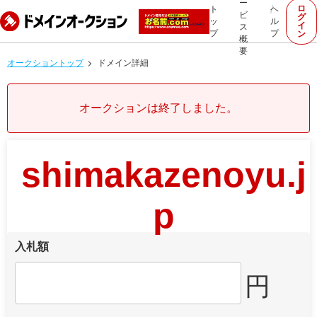
ー
ロ
ト
ヘ
ビ
グ
ッ
ル
イ
ス
プ
プ
ン
概
要
オークショントップ
ドメイン詳細
オークションは終了しました。
shimakazenoyu.j
p
入札額
円