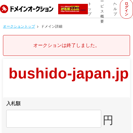
ー
ロ
ト
ヘ
ビ
グ
ッ
ル
イ
ス
プ
プ
ン
概
要
オークショントップ
ドメイン詳細
オークションは終了しました。
bushido-japan.jp
入札額
円