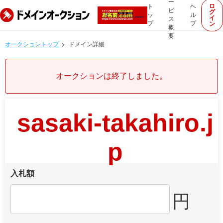
ー
ロ
ト
ヘ
ビ
グ
ッ
ル
イ
ス
プ
プ
ン
概
要
オークショントップ
ドメイン詳細
オークションは終了しました。
sasaki-takahiro.j
p
入札額
円