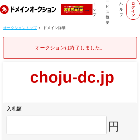
ー
ロ
ト
ヘ
ビ
グ
ッ
ル
イ
ス
プ
プ
ン
概
要
オークショントップ
ドメイン詳細
オークションは終了しました。
choju-dc.jp
入札額
円