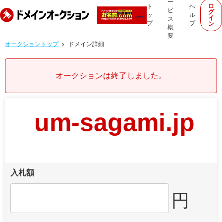
ー
ロ
ト
ヘ
ビ
グ
ッ
ル
イ
ス
プ
プ
ン
概
要
オークショントップ
ドメイン詳細
オークションは終了しました。
um-sagami.jp
入札額
円