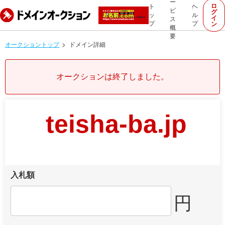
ー
ロ
ト
ヘ
ビ
グ
ッ
ル
イ
ス
プ
プ
ン
概
要
オークショントップ
ドメイン詳細
オークションは終了しました。
teisha-ba.jp
入札額
円