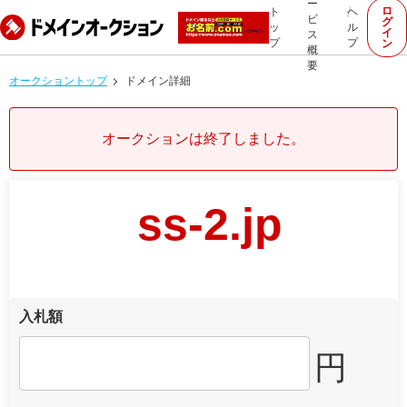
ー
ロ
ト
ヘ
ビ
グ
ッ
ル
イ
ス
プ
プ
ン
概
要
オークショントップ
ドメイン詳細
オークションは終了しました。
ss-2.jp
入札額
円