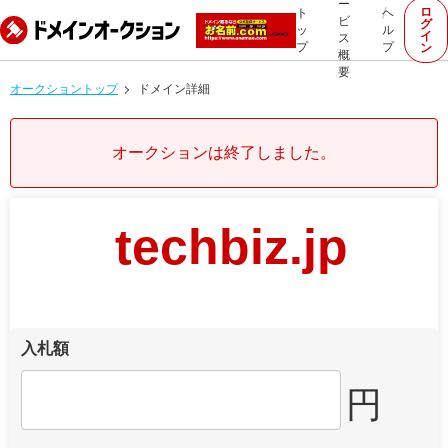
ー
ロ
ト
ヘ
ビ
グ
ッ
ル
イ
ス
プ
プ
ン
概
要
オークショントップ
ドメイン詳細
オークションは終了しました。
techbiz.jp
入札額
円