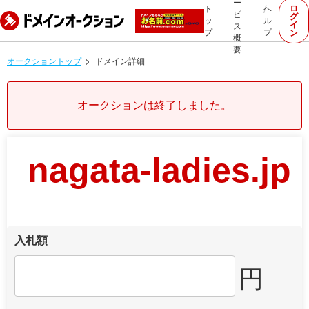
ー
ロ
ト
ヘ
ビ
グ
ッ
ル
イ
ス
プ
プ
ン
概
要
オークショントップ
ドメイン詳細
オークションは終了しました。
nagata-ladies.jp
入札額
円