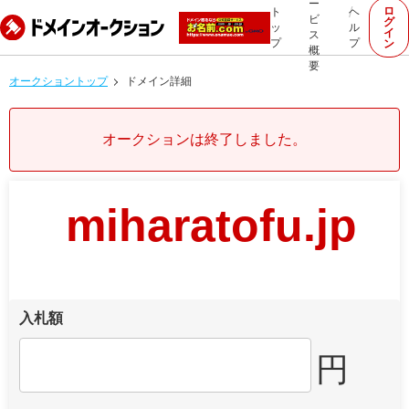
ー
ロ
ト
ヘ
ビ
グ
ッ
ル
イ
ス
プ
プ
ン
概
要
オークショントップ
ドメイン詳細
オークションは終了しました。
miharatofu.jp
入札額
円