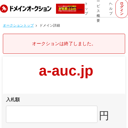
ー
ロ
ト
ヘ
ビ
グ
ッ
ル
イ
ス
プ
プ
ン
概
要
オークショントップ
ドメイン詳細
オークションは終了しました。
a-auc.jp
入札額
円