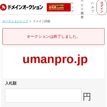
ー
ロ
ト
ヘ
ビ
グ
ッ
ル
イ
ス
プ
プ
ン
概
要
オークショントップ
ドメイン詳細
オークションは終了しました。
umanpro.jp
入札額
円