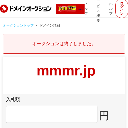
ー
ロ
ト
ヘ
ビ
グ
ッ
ル
イ
ス
プ
プ
ン
概
要
オークショントップ
ドメイン詳細
オークションは終了しました。
mmmr.jp
入札額
円