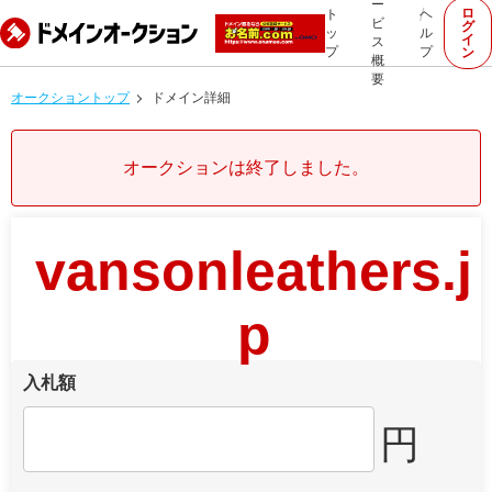
ー
ロ
ト
ヘ
ビ
グ
ッ
ル
イ
ス
プ
プ
ン
概
要
オークショントップ
ドメイン詳細
オークションは終了しました。
vansonleathers.j
p
入札額
円