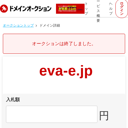
ー
ロ
ト
ヘ
ビ
グ
ッ
ル
イ
ス
プ
プ
ン
概
要
オークショントップ
ドメイン詳細
オークションは終了しました。
eva-e.jp
入札額
円