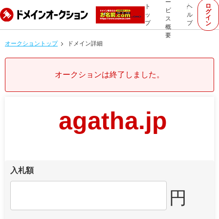
ー
ロ
ト
ヘ
ビ
グ
ッ
ル
イ
ス
プ
プ
ン
概
要
オークショントップ
ドメイン詳細
オークションは終了しました。
agatha.jp
入札額
円