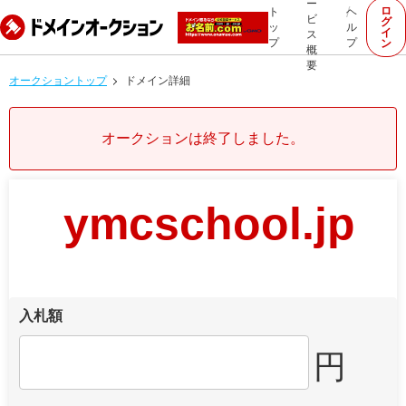
ー
ロ
ト
ヘ
ビ
グ
ッ
ル
イ
ス
プ
プ
ン
概
要
オークショントップ
ドメイン詳細
オークションは終了しました。
ymcschool.jp
入札額
円