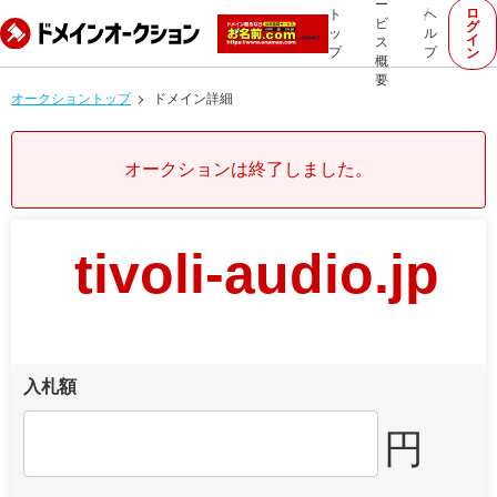
ー
ロ
ト
ヘ
ビ
グ
ッ
ル
イ
ス
プ
プ
ン
概
要
オークショントップ
ドメイン詳細
オークションは終了しました。
tivoli-audio.jp
入札額
円