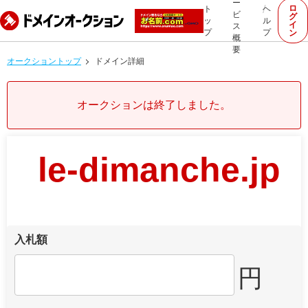
ー
ロ
ト
ヘ
ビ
グ
ッ
ル
イ
ス
プ
プ
ン
概
要
オークショントップ
ドメイン詳細
オークションは終了しました。
le-dimanche.jp
入札額
円