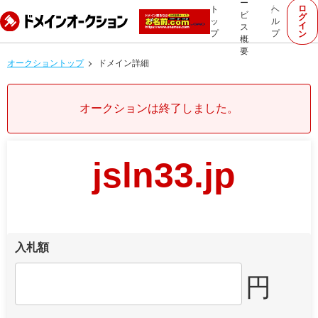
ー
ロ
ト
ヘ
ビ
グ
ッ
ル
イ
ス
プ
プ
ン
概
要
オークショントップ
ドメイン詳細
オークションは終了しました。
jsln33.jp
入札額
円