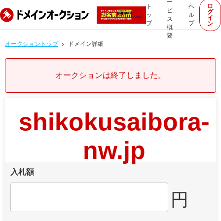
ー
ロ
ト
ヘ
ビ
グ
ッ
ル
イ
ス
プ
プ
ン
概
要
オークショントップ
ドメイン詳細
オークションは終了しました。
shikokusaibora-
nw.jp
入札額
円