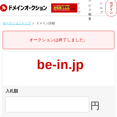
ー
ロ
ト
ヘ
ビ
グ
ッ
ル
イ
ス
プ
プ
ン
概
要
オークショントップ
ドメイン詳細
オークションは終了しました。
be-in.jp
入札額
円