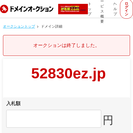
ー
ロ
ト
ヘ
ビ
グ
ッ
ル
イ
ス
プ
プ
ン
概
要
オークショントップ
ドメイン詳細
オークションは終了しました。
52830ez.jp
入札額
円