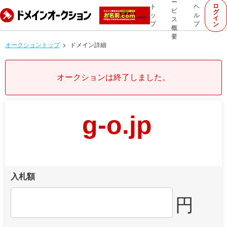
ー
ロ
ト
ヘ
ビ
グ
ッ
ル
イ
ス
プ
プ
ン
概
要
オークショントップ
ドメイン詳細
オークションは終了しました。
g-o.jp
入札額
円