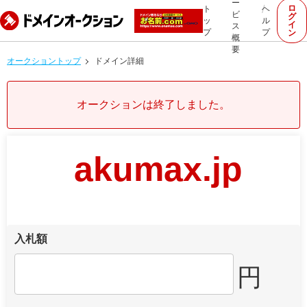
ー
ロ
ト
ヘ
ビ
グ
ッ
ル
イ
ス
プ
プ
ン
概
要
オークショントップ
ドメイン詳細
オークションは終了しました。
akumax.jp
入札額
円