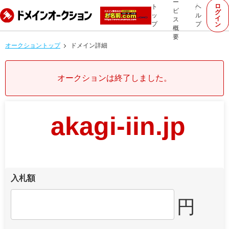
ー
ロ
ト
ヘ
ビ
グ
ッ
ル
イ
ス
プ
プ
ン
概
要
オークショントップ
ドメイン詳細
オークションは終了しました。
akagi-iin.jp
入札額
円